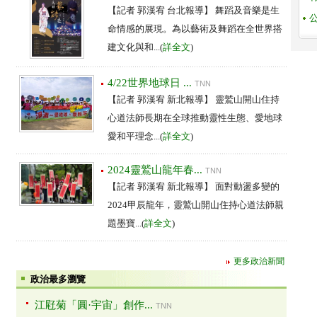
【記者 郭漢宥 台北報導】 舞蹈及音樂是生
命情感的展現。為以藝術及舞蹈在全世界搭
建文化與和...(
詳全文
)
4/22世界地球日 ...
TNN
【記者 郭漢宥 新北報導】 靈鷲山開山住持
心道法師長期在全球推動靈性生態、愛地球
愛和平理念...(
詳全文
)
2024靈鷲山龍年春...
TNN
【記者 郭漢宥 新北報導】 面對動盪多變的
2024甲辰龍年，靈鷲山開山住持心道法師親
題墨寶...(
詳全文
)
更多政治新聞
政治最多瀏覽
江屘菊「圓·宇宙」創作...
TNN