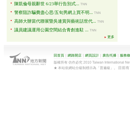
陳凱倫母親辭世 6/23舉行告別式...
TNN
警察阻詐騙費盡心思/五旬男網上買不明...
TNN
高師大辦當代聯展暨吳連賞與藝術話世代...
TNN
議員建議運用公園空間結合青創進駐 ...
TNN
更多
回首頁
｜
網路開店
｜
網頁設計
｜
廣告托播
｜
服務
版權所有 仿作必究 2010 Taiwan International Net Co
目前
★ 本站依網站分級制標示為「普遍級」。