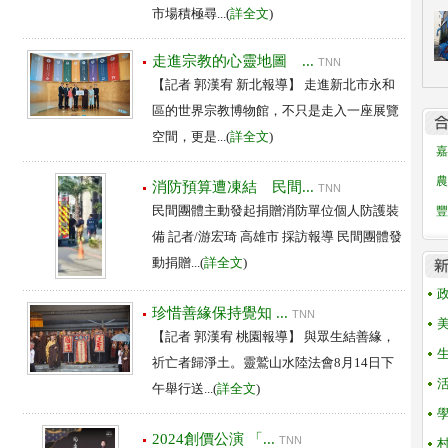
市場積極尋...(
詳全文
)
走進宗教的心靈地圖 ...
TNN
【記者 郭漢宥 新北報導】 走進新北市永和
區的世界宗教博物館，不只是走入一座展覽
空間，更是...(
詳全文
)
嘉
農
消防預算遭凍結 民間...
TNN
民間團體主動發起捐贈消防單位個人防護裝
豐
備 記者/游宏琦 高雄市 採訪報導 民間團體發
動捐贈...(
詳全文
)
珍惜善緣保持覺知 ...
TNN
【記者 郭漢宥 桃園報導】 與眾生結善緣，
祈亡者歸淨土。靈鷲山水陸法會8月14日下
午舉行送...(
詳全文
)
2024創價公演 「...
TNN