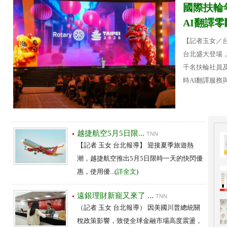
國際扶輪
AI翻譯零斷
【記者玉女／台
台北盛大登場，
千名扶輪社員
時AI翻譯服務與數
越捷航空5月5日限...
TNN
【記者 玉女 台北報導】 迎接夏季旅遊熱
潮，越捷航空推出5月5日限時一天的快閃優
惠，使用優...(
詳全文
)
遠銀理財新寵又來了 ...
TNN
（記者 玉女 台北報導） 因美國川普總統關
稅政策影響，致使全球金融市場高度震盪，