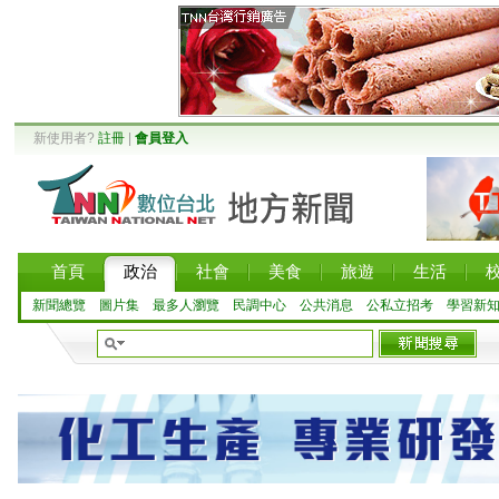
新使用者?
註冊
|
會員登入
首頁
政治
社會
美食
旅遊
生活
新聞總覽
圖片集
最多人瀏覽
民調中心
公共消息
公私立招考
學習新